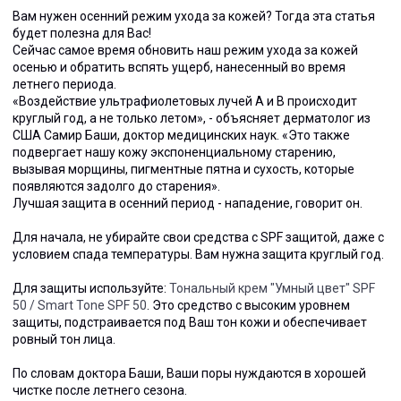
Вам нужен осенний режим ухода за кожей? Тогда эта статья
будет полезна для Вас!
Сейчас самое время обновить наш режим ухода за кожей
осенью и обратить вспять ущерб, нанесенный во время
летнего периода
.
«Воздействие ультрафиолетовых лучей А и В происходит
круглый год, а не только летом», - объясняет дерматолог из
США Самир Баши, доктор медицинских наук. «Это также
подвергает нашу кожу экспоненциальному старению,
вызывая морщины, пигментные пятна и сухость, которые
появляются задолго до старения».
Лучшая защита в осенний период - нападение, говорит он.
Для начала, не убирайте свои средства с SPF защитой, даже с
условием спада температуры. Вам нужна защита круглый год.
Для защиты используйте:
Тональный крем "Умный цвет" SPF
50 /
Smart Tone SPF 50
. Это средство с высоким уровнем
защиты
,
подстраивается под Ваш тон кожи и обеспечивает
ровный тон лица
.
По словам доктора Баши, Ваши поры нуждаются в хорошей
чистке после летнего сезона
.