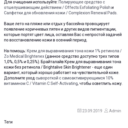
Для очищения используйте:
Полирующее средство с
отшелушивающим действием / Offects Exfoliating Polish
и
Салфетки для обновления кожи / Complexion Renewal Pads
.
Ваше лето на пляже или отдых у бассейна провоцирует
появление коричневых пятен и других видов пигментации,
которые портят цвет лица, оставляя Вас с непростой задачей
по восстановлению кожи в осенний период
.
На помощь:
Крем для выравнивания тона кожи 1% ретинола /
Zo Medical Brightenex
(данное средство доступно трех типов
1,0%, 0,5% и 0,25%).
Брайталайв Крем для выравнивания тона
кожи без ретинола / Brightalive Skin Brightener
- еще один
вариант, который хорошо работает на чувствительной коже.
Дополните уход
сывороткой с самоактивирующимся 10%
витамином С / Vitamin C Self-Activating
, чтобы осветлить кожу
.
23.09.2019
Admin
Теги