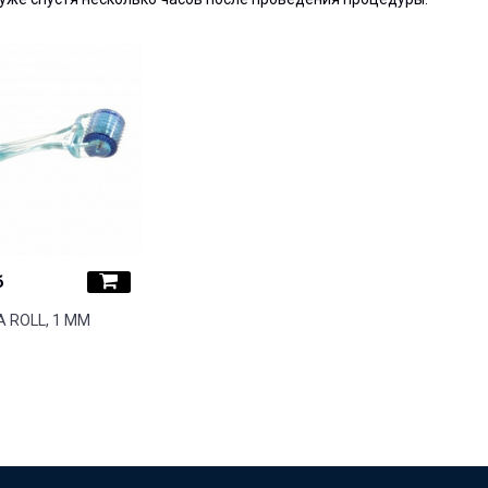
б
A ROLL, 1 ММ