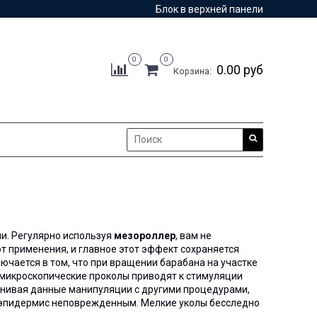
Блок в верхней панели
0
0
0.00 руб
Корзина:
и. Регулярно используя
мезороллер
, вам не
от применения, и главное этот эффект сохраняется
чается в том, что при вращении барабана на участке
е микроскопические проколы приводят к стимуляции
внивая данные манипуляции с другими процедурами,
 эпидермис неповрежденным. Мелкие уколы бесследно