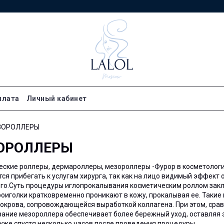
плата
Личный кабинет
ЗОРОЛЛЕРЫ
ОРОЛЛЕРЫ
ские роллеры, дермароллеры, мезороллеры -Фурор в косметологи
ся прибегать к услугам хирурга, так как на лицо видимый эффект 
го.Суть процедуры иглопрокалывания косметическим роллом заклю
роиголки кратковременно проникают в кожу, прокалывая ее. Таки
окрова, сопровождающейся выработкой коллагена. При этом, сра
вание мезороллера обеспечивает более бережный уход, оставляя
уже спустя несколько часов после проведения процедуры.