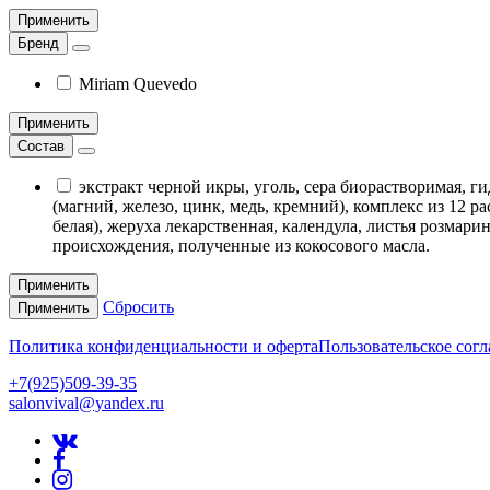
Применить
Бренд
Miriam Quevedo
Применить
Состав
экстракт черной икры, уголь, сера биорастворимая, 
(магний, железо, цинк, медь, кремний), комплекс из 12 р
белая), жеруха лекарственная, календула, листья розмар
происхождения, полученные из кокосового масла.
Применить
Сбросить
Применить
Политика конфиденциальности и оферта
Пользовательское сог
+7(925)509-39-35
salonvival@yandex.ru