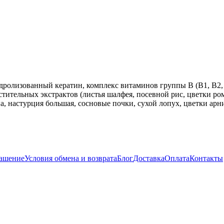
гидролизованный кератин, комплекс витаминов группы В (B1, B2
астительных экстрактов (листья шалфея, посевной рис, цветки р
ина, настурция большая, сосновые почки, сухой лопух, цветки ар
лашение
Условия обмена и возврата
Блог
Доставка
Оплата
Контакты