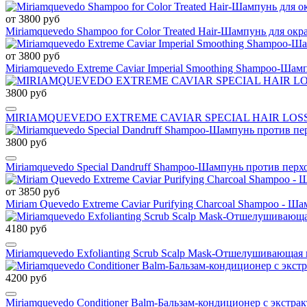
от 3800 руб
Miriamquevedo Shampoo for Color Treated Hair-Шампунь для ок
от 3800 руб
Miriamquevedo Extreme Caviar Imperial Smoothing Shampoo-Шам
3800 руб
MIRIAMQUEVEDO EXTREME CAVIAR SPECIAL HAIR LOSS SUL
3800 руб
Miriamquevedo Special Dandruff Shampoo-Шампунь против перх
от 3850 руб
Miriam Quevedo Extreme Caviar Purifying Charcoal Shampoo - Ш
4180 руб
Miriamquevedo Exfolianting Scrub Scalp Mask-Отшелушивающая
4200 руб
Miriamquevedo Conditioner Balm-Бальзам-кондиционер с экстра