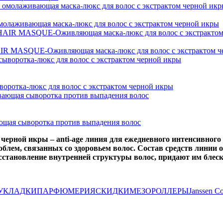
омолаживающая маска-люкс для волос с экстрактом черной икры
SQUE-Оживляющая маска-люкс для волос с экстрактом че
воротка-люкс для волос с экстрактом черной икры
вающая сыворотка против выпадения волос
м черной икры
– anti-age линия для ежедневного интенсивного
блем, связанных со здоровьем волос. Состав средств линии
становление внутренней структуры волос, придают им блеск,
УКЛАДКИ
ПАРФЮМЕРИЯ
СКИДКИ
МЕЗОРОЛЛЕРЫ
Janssen C