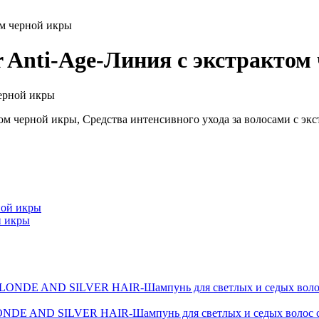
ом черной икры
r Anti-Age-Линия с экстрактом
м черной икры, Средства интенсивного ухода за волосами с экс
й икры
D SILVER HAIR-Шампунь для светлых и седых волос с э