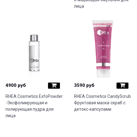
лица
4900 руб
3590 руб
RHEA Cosmetics ExfoPowder
RHEA Cosmetics CandyScrub
-Эксфолиирующая и
Фруктовая маска-скраб с
полирующая пудра для
детокс-капсулами
лица