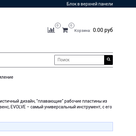
Блок в верхней панели
0
0
0.00 руб
Корзина:
мление
истичный дизайн, "плавающие" рабочие пластины из
енс, EVOLVE – самый универсальный инструмент, с его