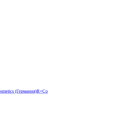
osmetics (Германия)
R+Co