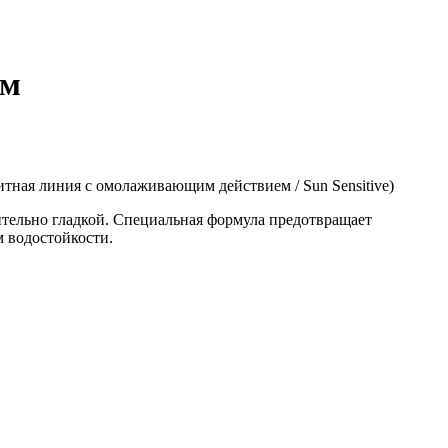
ем
итная линия с омолаживающим действием / Sun Sensitive)
ительно гладкой. Специальная формула предотвращает
м водостойкости.