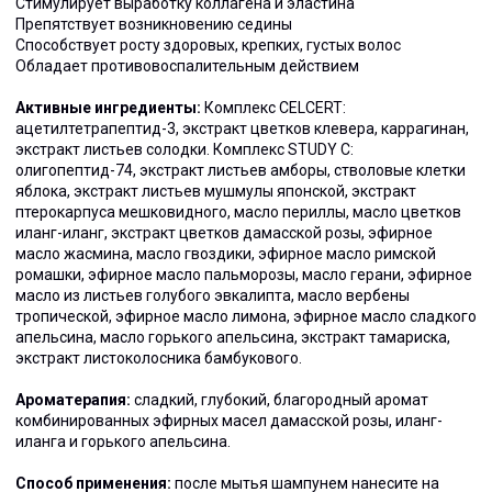
Стимулирует выработку коллагена и эластина
Препятствует возникновению седины
Способствует росту здоровых, крепких, густых волос
Обладает противовоспалительным действием
Активные ингредиенты:
Комплекс CELCERT:
ацетилтетрапептид-3, экстракт цветков клевера, каррагинан,
экстракт листьев солодки. Комплекс STUDY C:
олигопептид-74, экстракт листьев амборы, стволовые клетки
яблока, экстракт листьев мушмулы японской, экстракт
птерокарпуса мешковидного, масло периллы, масло цветков
иланг-иланг, экстракт цветков дамасской розы, эфирное
масло жасмина, масло гвоздики, эфирное масло римской
ромашки, эфирное масло пальморозы, масло герани, эфирное
масло из листьев голубого эвкалипта, масло вербены
тропической, эфирное масло лимона, эфирное масло сладкого
апельсина, масло горького апельсина, экстракт тамариска,
экстракт листоколосника бамбукового.
Ароматерапия:
сладкий, глубокий, благородный аромат
комбинированных эфирных масел дамасской розы, иланг-
иланга и горького апельсина.
Способ применения:
после мытья шампунем нанесите на