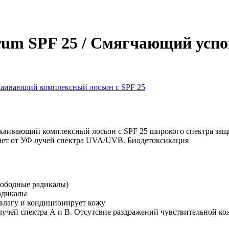
ctrum SPF 25 / Смягчающий ус
аивающий комплексный лосьон с SPF 25 широкого спектра защит
ает от УФ лучей спектра UVA/UVB. Биодетоксикация
вободные радикалы)
адикалы
 влагу и кондиционирует кожу
лучей спектра А и В. Отсутсвие раздражений чувствительной ко