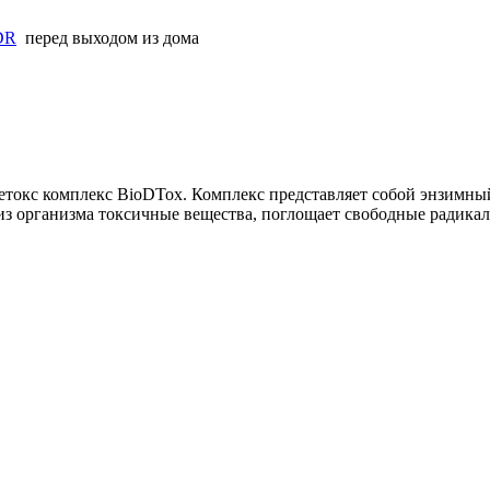
IDR
перед выходом из дома
етокс комплекс BioDTox. Комплекс представляет собой энзимны
 из организма токсичные вещества, поглощает свободные радика