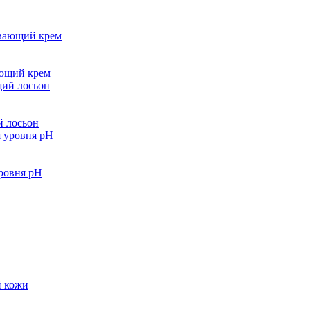
ающий крем
й лосьон
уровня pH