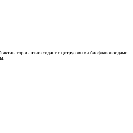
й активатор и антиоксидант с цитрусовыми биофлавоноидами
лы.