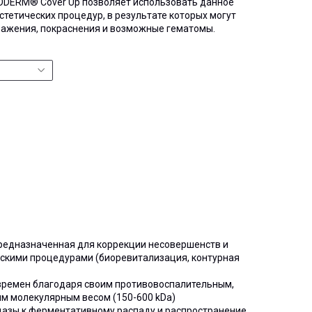
CODERM® Cover Up позволяет использовать данное
тетических процедур, в результате которых могут
ажения, покраснения и возможные гематомы.
редназначенная для коррекции несовершенств и
ескими процедурами (биоревитализация, контурная
х времен благодаря своим противовоспалительным,
м молекулярным весом (150-600 kDa)
дазы к ферментативному распаду и распространение