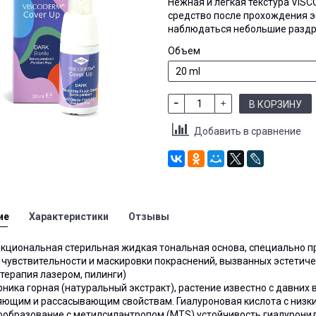
Нежная и легкая текстура VIS
средство после прохождения эс
наблюдаться небольшие раздр
Объем
В КОРЗИНУ
Добавить в сравнение
ие
Характеристики
Отзывы
кциональная стерильная жидкая тональная основа, специально п
чувствительности и маскировки покраснений, вызванных эстетич
 терапия лазером, пилинги)
рника горная (натуральный экстракт), растение известно с давни
яющим и рассасывающим свойствам. Гиалуроновая кислота с низки
ообразование с метилсилантропом (MTS) устойчивость гиалурони