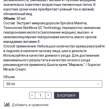
увлажненности, уменьшает мелкие и глубокие морщины,
значительно осветляет возрастные пигментные пятна. В
короткие сроки кожа приобретает ровный тон и свежий,
обновленный вид.
Объем:
50 мл
Состав: Экстракт микроводоросли Spirulina Maxima,
Технология SkinNova SC Technology, перекрестно связанная
гиалуроновая кислота (заполнение морщин), высоко- и
низкомолекулярная гиалуроновая кислота, масло орехов
макадамии, витамин Е.
Способ применения: Небольшое количество крема разогрейте
в ладонях и нанесите на кожу лица, шеи и декольте.
Используйтен в качестве дневного ухода. Для достижения
максимального результата в качестве ночного ухода
рекомендуется применять Бьюти-крем "Миракль" / Superior
Miracle Cream.
Объем
В КОРЗИНУ
Добавить в сравнение