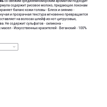
нь
со свежим средиземноморским ароматом подходит
ормула содержит рисовое молоко, придающее локонам
храняет баланс кожи головы - Блеск и сиянию -
екучая и прозрачная текстура мгновенно превращается
 оставляет на волосах шлейф из нот цитрусовых,
а. Не содержит сульфатов - силикона -
масел - Искусственных красителей - Веганский - 100%