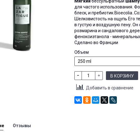
Мягкий
бессульфатный
шампу
для частого использования. Ф
блеск, и пребиотик Bioecolia..
Со
Шелковистость на ощупь Его т
в густую и воздушную пену. Он
розмарина и сандалового дерев
феноксиэтанола - минеральных 
Сделано во Франции
Объем
В КОРЗИНУ
Добавить в сравнение
ие
Отзывы