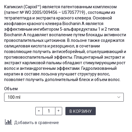
Капиксил (Capixil™) является патентованным комплексом
(патент № WO 2005/009456 – US7057719) , состоящим из
тетрапептида и экстракта красного клевера. Основной
изофлавон красного клевера Biochanin A является
эффективным ингибитором 5-альфаредуктазы 1 и 2 типов.
Biochanin A подавляет воспаление путем блокады активности
провоспалительных цитокинов. В лосьоне также содержатся
салициловая кислота и резорцинол, в сочетании
позволяющие получить антисеборейный, отшелушивающий и
противовоспалительный эффекты. Плацентарный экстракт и
экстракт карликовой пальмы обладают стимулирующим рост
волос и антиандрогенным эффектами. Гидролизованный
кератин в составе лосьона улучшает структуру волос,
позволяет получить дополнительный блеск и объем волос.
Объем
В КОРЗИНУ
Добавить в сравнение