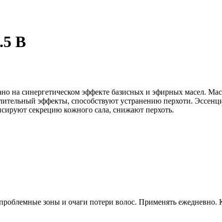
.5 B
ано на синергетическом эффекте базисных и эфирных масел. Мас
ительный эффекты, способствуют устранению перхоти. Эссенциа
нсируют секрецию кожного сала, снижают перхоть.
проблемные зоны и очаги потери волос. Применять ежедневно. К